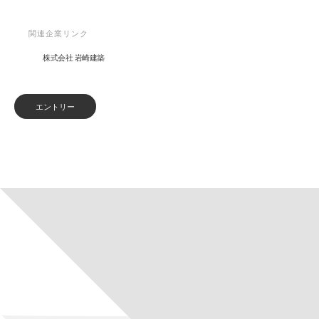
関連企業リンク
株式会社 岩崎建築
エントリー
事務員
[%article_list_start%]
[!% if (image.url!="") { %]
[!% } %]
[%article_date_notime_wa%]
[%title%]
[%lead%]